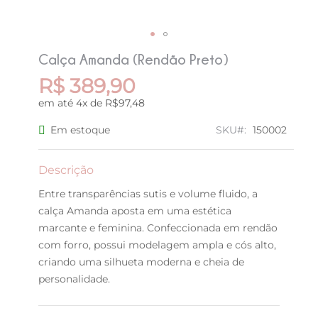
Saltar
Calça Amanda (Rendão Preto)
para
o
R$ 389,90
início
em até 4x de R$97,48
da
Galeria
Em estoque
SKU
150002
de
imagens
Descrição
Entre transparências sutis e volume fluido, a
calça Amanda aposta em uma estética
marcante e feminina. Confeccionada em rendão
com forro, possui modelagem ampla e cós alto,
criando uma silhueta moderna e cheia de
personalidade.