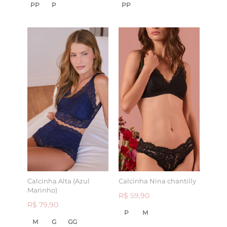
PP
P
PP
Calcinha Alta (Azul
Calcinha Nina chantilly
Marinho)
R$ 59,90
R$ 79,90
P
M
M
G
GG