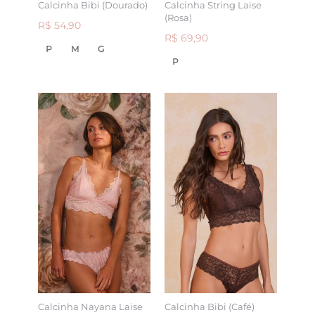
Calcinha Bibi (Dourado)
Calcinha String Laise
(Rosa)
R$ 54,90
R$ 69,90
P
M
G
P
Calcinha Nayana Laise
Calcinha Bibi (Café)