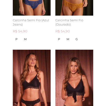
Calcinha Semi Fio (Azul
Calcinha Semi Fio
Jeans)
(Dourado)
R$ 54,90
R$ 54,90
P
M
P
M
G