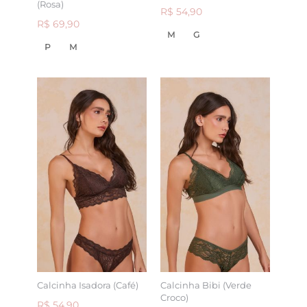
(Rosa)
R$ 54,90
R$ 69,90
M
G
P
M
Calcinha Isadora (Café)
Calcinha Bibi (Verde
Croco)
R$ 54,90