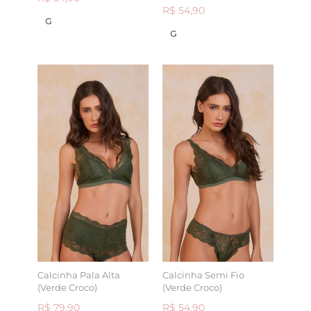
R$ 54,90
G
G
Calcinha Pala Alta
Calcinha Semi Fio
(Verde Croco)
(Verde Croco)
R$ 79,90
R$ 54,90