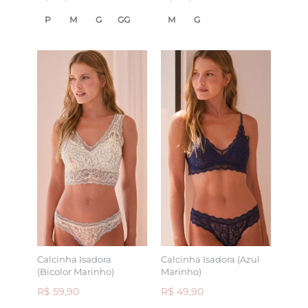
P
M
G
GG
M
G
Calcinha Isadora
Calcinha Isadora (Azul
(Bicolor Marinho)
Marinho)
R$ 59,90
R$ 49,90