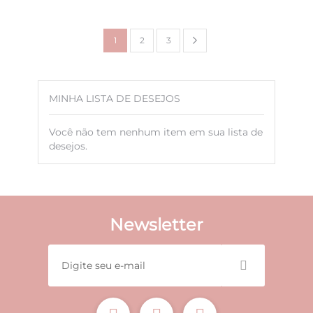
Página
Página
Próximo
Você
Página
Página
1
2
3
esta
lendo
MINHA LISTA DE DESEJOS
a
pagina
Você não tem nenhum item em sua lista de
desejos.
Newsletter