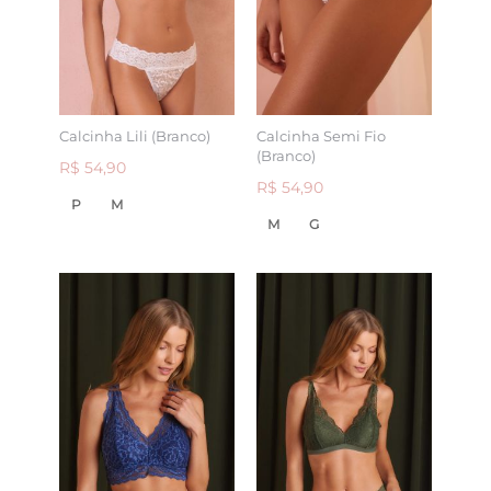
Calcinha Lili (Branco)
Calcinha Semi Fio
(Branco)
R$ 54,90
R$ 54,90
P
M
M
G