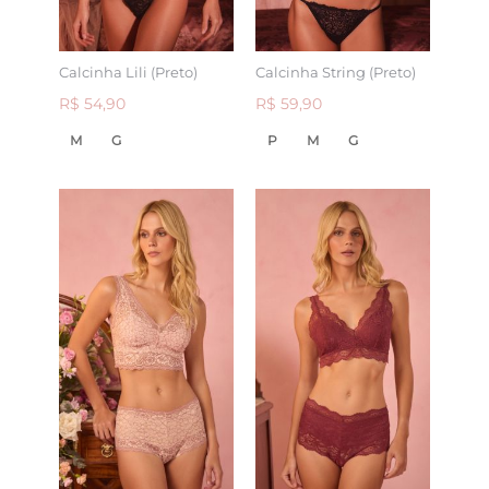
Calcinha Lili (Preto)
Calcinha String (Preto)
R$ 54,90
R$ 59,90
M
G
P
M
G