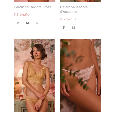
Calcinha Isadora (Rosa)
Calcinha Isadora
(Dourado)
R$ 54,90
R$ 54,90
P
M
G
P
M