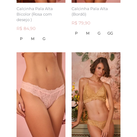
Calcinha Pala Alta
Calcinha Pala Alta
Bicolor (Rosa com
(Bordô)
desejo )
R$ 79,90
R$ 84,90
P
M
G
GG
P
M
G