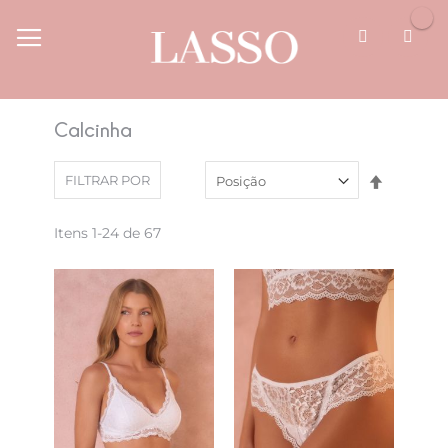
Pular
para
o
conteúdo
Pesquisa
Calcinha
Definir
FILTRAR POR
Direção
Decresce
Itens
1
-
24
de
67