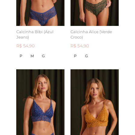
Calcinha Bibi (Azul
Calcinha Alice (Verde
Jeans)
Croco)
R$ 54,90
R$ 54,90
P
M
G
P
G