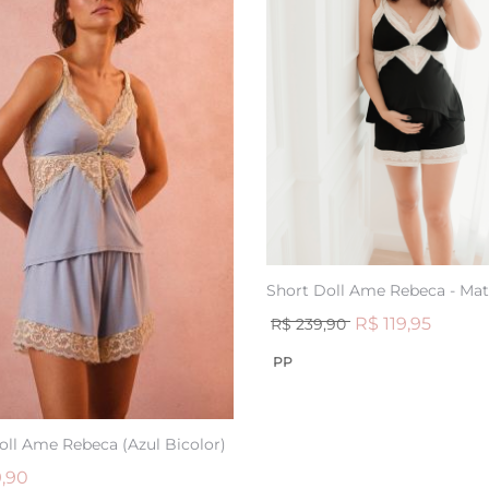
ADICIONAR
À
Short Doll Ame Rebeca - Mat
LISTA
R$ 119,95
R$ 239,90
DE
PP
AR
DESEJOS
oll Ame Rebeca (Azul Bicolor)
,90