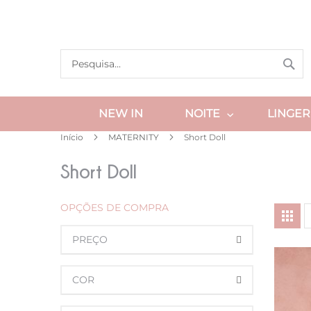
Pular
para
o
conteúdo
Pes
Pesquisa
NEW IN
NOITE
LINGER
Início
MATERNITY
Short Doll
Short Doll
OPÇÕES DE COMPRA
V
Gra
c
PREÇO
COR