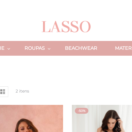
quisa
IE
ROUPAS
BEACHWEAR
MATER
er
de
Lista
2
itens
omo
-50%