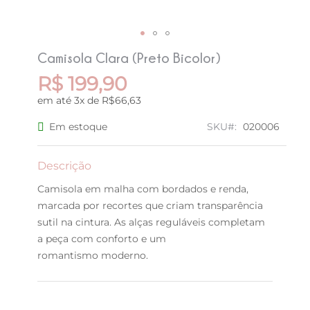
Saltar
Camisola Clara (Preto Bicolor)
para
o
R$ 199,90
início
em até 3x de R$66,63
da
Galeria
Em estoque
SKU
020006
de
imagens
Descrição
Camisola em malha com bordados e renda,
marcada por recortes que criam transparência
sutil na cintura. As alças reguláveis completam
a peça com conforto e um
romantismo moderno.