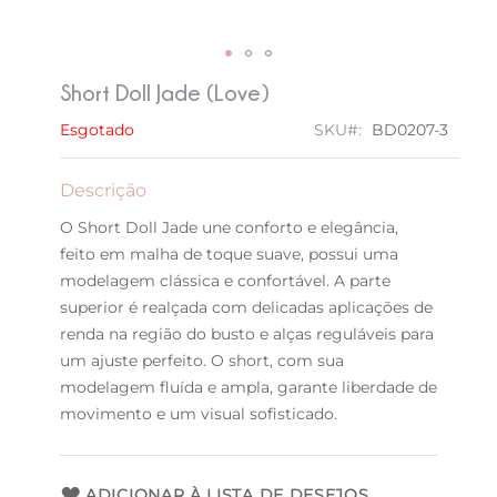
Saltar
Short Doll Jade (Love)
para
o
Esgotado
SKU
BD0207-3
início
da
Descrição
Galeria
de
O Short Doll Jade une conforto e elegância,
imagens
feito em malha de toque suave, possui uma
modelagem clássica e confortável. A parte
superior é realçada com delicadas aplicações de
renda na região do busto e alças reguláveis para
um ajuste perfeito. O short, com sua
modelagem fluída e ampla, garante liberdade de
movimento e um visual sofisticado.
ADICIONAR À LISTA DE DESEJOS